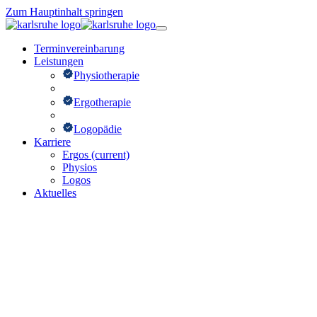
Zum Hauptinhalt springen
Terminvereinbarung
Leistungen
Physiotherapie
Ergotherapie
Logopädie
Karriere
Ergos
(current)
Physios
Logos
Aktuelles
Therapiepraxis am
Mendelssohnplatz
Wir suchen Ergotherapeuten