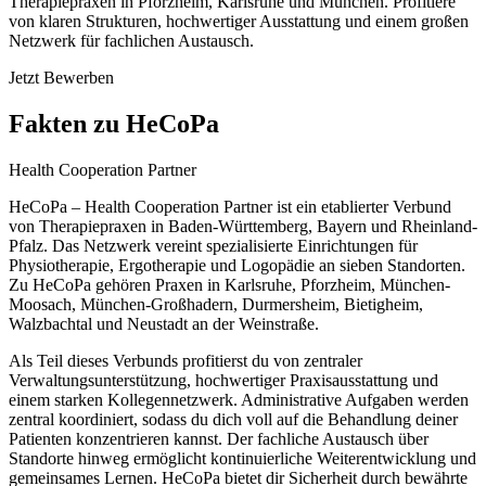
Therapiepraxen in Pforzheim, Karlsruhe und München. Profitiere
von klaren Strukturen, hochwertiger Ausstattung und einem großen
Netzwerk für fachlichen Austausch.
Jetzt Bewerben
Fakten zu HeCoPa
Health Cooperation Partner
HeCoPa – Health Cooperation Partner ist ein etablierter Verbund
von Therapiepraxen in Baden-Württemberg, Bayern und Rheinland-
Pfalz. Das Netzwerk vereint spezialisierte Einrichtungen für
Physiotherapie, Ergotherapie und Logopädie an sieben Standorten.
Zu HeCoPa gehören Praxen in Karlsruhe, Pforzheim, München-
Moosach, München-Großhadern, Durmersheim, Bietigheim,
Walzbachtal und Neustadt an der Weinstraße.
Als Teil dieses Verbunds profitierst du von zentraler
Verwaltungsunterstützung, hochwertiger Praxisausstattung und
einem starken Kollegennetzwerk. Administrative Aufgaben werden
zentral koordiniert, sodass du dich voll auf die Behandlung deiner
Patienten konzentrieren kannst. Der fachliche Austausch über
Standorte hinweg ermöglicht kontinuierliche Weiterentwicklung und
gemeinsames Lernen. HeCoPa bietet dir Sicherheit durch bewährte